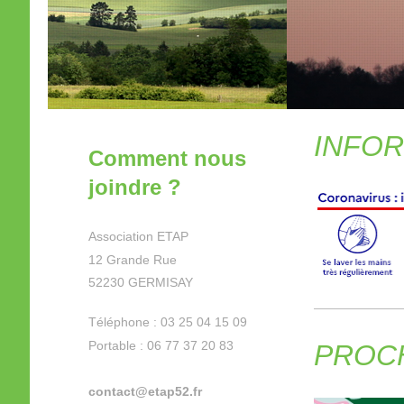
INFO
Comment nous
joindre ?
Association ETAP
12 Grande Rue
52230 GERMISAY
Téléphone : 03 25 04 15 09
Portable : 06 77 37 20 83
PROC
contact@etap52.fr