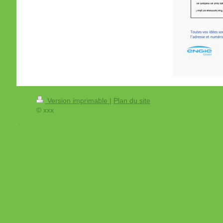
Version imprimable
|
Plan du site
© xxx