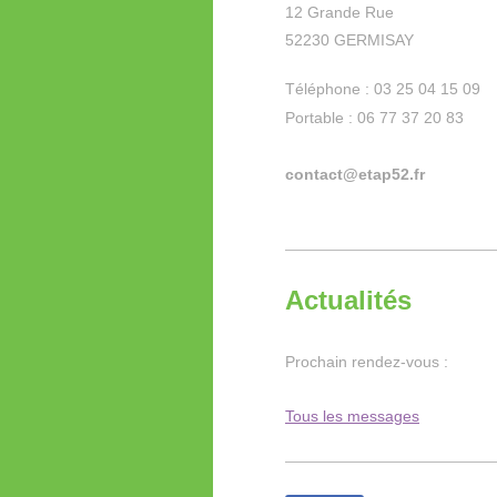
12 Grande Rue
52230 GERMISAY
Téléphone : 03 25 04 15 09
Portable : 06 77 37 20 83
contact@etap52.fr
Actualités
Prochain rendez-vous :
Tous les messages